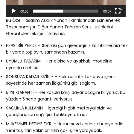
00:00
00:07
Bu Özel Tasarım Askılık Yunan Tanrılarından Esinlenerek
Tasarlanmıştır, Diğer Yunan Tanrıları Serisi Ürünlerini
Görüntülemek için
Tıklayınız
.
HEPSİ BİR YERDE – Sonraki gün giyeceğiniz kombinlerinizi tek
bir yerde toplayın, zamandan kazanın.
UYUMLU TASARIM – Her elbise ve ayakkabı modeline
uyumlu üretildi.
SONSUZA KADAR SİZİNLE – Elektrostatik toz boya işlemi
sayesinde her zaman ilk günkü gibi sağlam.
5 YIL GARANTİ – Her koşula karşı dayanacağını biliyoruz, bu
yüzden 5 sene garanti veriyoruz.
SAĞLIKLA KULLANIN – Içerdiği hiçbir materyal sizin ve
çocuğunuzun sağlığını tehlikeye atmaz.
MÜKEMMEL HEDİYE FİKRİ – Ürünü sevdiklerinize hediye edin.
Yeni taşınan yakınlarınızın çok işine yarayacak.