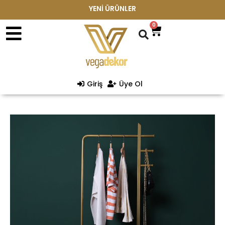
YENİ ÜRÜNLER
0
Giriş
Üye Ol