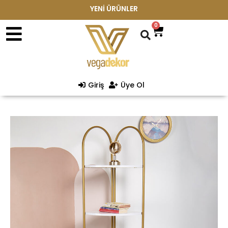
YENİ ÜRÜNLER
0
Giriş
Üye Ol