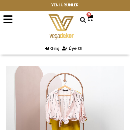
YENİ ÜRÜNLER
0
Giriş
Üye Ol