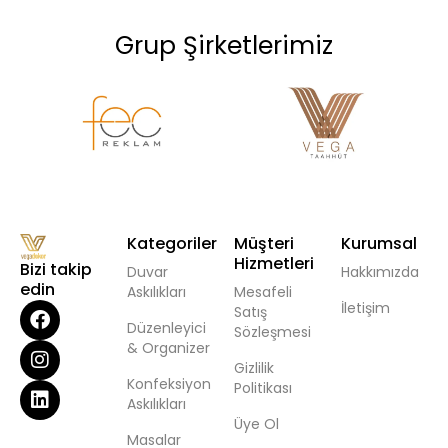
Grup Şirketlerimiz
Kategoriler
Müşteri
Kurumsal
Hizmetleri
Bizi takip
Duvar
Hakkımızda
edin
Askılıkları
Mesafeli
İletişim
Satış
Düzenleyici
Sözleşmesi
& Organizer
Gizlilik
Konfeksiyon
Politikası
Askılıkları
Üye Ol
Masalar