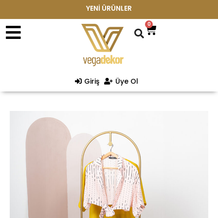
YENİ ÜRÜNLER
0
Giriş
Üye Ol