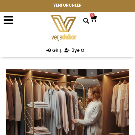
YENİ ÜRÜNLER
0
Giriş
Üye Ol