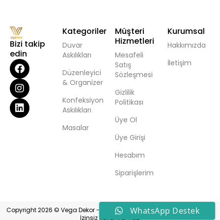
Kategoriler
Müşteri
Kurumsal
Hizmetleri
Bizi takip
Duvar
Hakkımızda
edin
Askılıkları
Mesafeli
İletişim
Satış
Düzenleyici
Sözleşmesi
& Organizer
Gizlilik
Konfeksiyon
Politikası
Askılıkları
Üye Ol
Masalar
Üye Girişi
Hesabım
Siparişlerim
WhatsApp Destek
Copyright 2026 © Vega Dekor - Her Hakkı Saklıdır. Hiçbir Bilgi ve Görsel
İzinsiz Kullanılamaz.